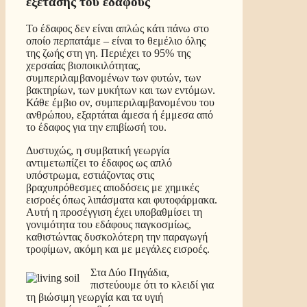
εξέτασης του εδάφους
Το έδαφος δεν είναι απλώς κάτι πάνω στο
οποίο περπατάμε – είναι το θεμέλιο όλης
της ζωής στη γη. Περιέχει το 95% της
χερσαίας βιοποικιλότητας,
συμπεριλαμβανομένων των φυτών, των
βακτηρίων, των μυκήτων και των εντόμων.
Κάθε έμβιο ον, συμπεριλαμβανομένου του
ανθρώπου, εξαρτάται άμεσα ή έμμεσα από
το έδαφος για την επιβίωσή του.
Δυστυχώς, η συμβατική γεωργία
αντιμετωπίζει το έδαφος ως απλό
υπόστρωμα, εστιάζοντας στις
βραχυπρόθεσμες αποδόσεις με χημικές
εισροές όπως λιπάσματα και φυτοφάρμακα.
Αυτή η προσέγγιση έχει υποβαθμίσει τη
γονιμότητα του εδάφους παγκοσμίως,
καθιστώντας δυσκολότερη την παραγωγή
τροφίμων, ακόμη και με μεγάλες εισροές.
Στα Δύο Πηγάδια,
πιστεύουμε ότι το κλειδί για
τη βιώσιμη γεωργία και τα υγιή