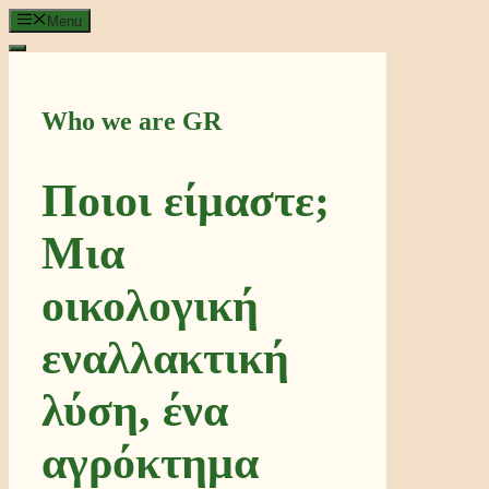
Μετάβαση
Menu
σε
περιεχόμενο
Who we are GR
Ποιοι είμαστε;
Μια
οικολογική
εναλλακτική
λύση, ένα
αγρόκτημα