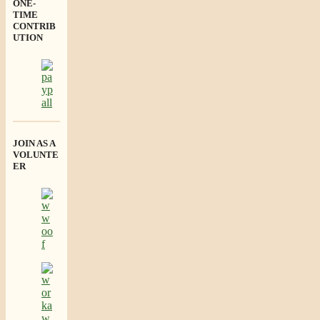
ONE-
TIME
CONTRIB
UTION
JOIN AS A
VOLUNTE
ER