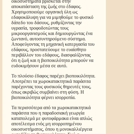
οικοσυστήματα βρίσκεται στην
αποκατάσταση της ζωής στο έδαφος.
Χρησιμοποιούμε οργανική ύλη ως
εδαφοκάλυψη για να μιμηθούμε το φυσικό
δάπεδο του δάσους, ρυθμίζοντας την
υγρασία, τροφοδοτώντας τους
μικροοργανισμούς και δημιουργώντας ένα
ζωντανό, αυτοσυντηρούμενο σύστημα.
Αποφεύγοντας τη μηχανική κατεργασία του
εδάφους, προστατεύουμε το ευαίσθητο
περιβάλλον του εδάφους, διασφαλίζοντας
ότι η ζωή και η βιοποικιλότητα μπορούν να
ευδοκιμήσουν μέσα σε αυτό.
Το πλούσιο έδαφος παρέχει βιοποικιλότητα.
Αποτρέπει τα χωροκατακτητικά παράσιτα
παρέχοντας τους φυσικούς θηρευτές τους,
όπως ακριβώς συμβαίνει στη φύση. Η
βιοποικιλότητα φέρνει ισορροπία.
Τα περισσότερα από τα χωροκατακτητικά
παράσιτα που η παραδοσιακή γεωργία
καταπολεμά με φυτοφάρμακα είναι απλώς
αποτέλεσμα ενός μη ισορροπημένου
οικοσυστήματος, όπου η μονοκαλλιέργεια