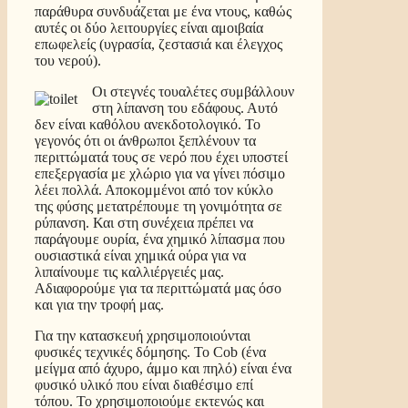
παράθυρα συνδυάζεται με ένα ντους, καθώς
αυτές οι δύο λειτουργίες είναι αμοιβαία
επωφελείς (υγρασία, ζεστασιά και έλεγχος
του νερού).
Οι στεγνές τουαλέτες συμβάλλουν
στη λίπανση του εδάφους. Αυτό
δεν είναι καθόλου ανεκδοτολογικό. Το
γεγονός ότι οι άνθρωποι ξεπλένουν τα
περιττώματά τους σε νερό που έχει υποστεί
επεξεργασία με χλώριο για να γίνει πόσιμο
λέει πολλά. Αποκομμένοι από τον κύκλο
της φύσης μετατρέπουμε τη γονιμότητα σε
ρύπανση. Και στη συνέχεια πρέπει να
παράγουμε ουρία, ένα χημικό λίπασμα που
ουσιαστικά είναι χημικά ούρα για να
λιπαίνουμε τις καλλιέργειές μας.
Αδιαφορούμε για τα περιττώματά μας όσο
και για την τροφή μας.
Για την κατασκευή χρησιμοποιούνται
φυσικές τεχνικές δόμησης. Το Cob (ένα
μείγμα από άχυρο, άμμο και πηλό) είναι ένα
φυσικό υλικό που είναι διαθέσιμο επί
τόπου. Το χρησιμοποιούμε εκτενώς και