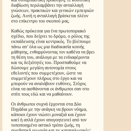
διαβίωση περιλαμβάνει την ανταλλαγή
γνώσεων, πρακτικών και γενικών εμπειριών
ζωής. Αυτή η ανταλλαγή βρίσκεται πλέον
στο επίκεντρο του σκοπού μας.
Καθώς πρόκειται για ένα πρωτοποριακό
σχέδιο, που δείχνει το δρόμο, ο ρόλος της
εκπαίδευσης είναι κεντρικός. Το βλέπουμε
πάνω απ’ όλα ως μια διαδικασία κοινής
μάθησης, ενθαρρύνοντας τον καθένα να βρει
τη θέση του, ανάλογα με τα ενδιαφέροντα
και τις δεξιότητές του. Προσπαθούμε να
δώσουμε μεγάλη αυτονομία στους
εθελοντές που συμμετέχουν, ώστε να
συμμετέχουν πλήρως στο έργο και να
μπορούν να αναλάβουν ευθύνες. Στόχος
είναι να αισθάνονται οι άνθρωποι σαν στο
σπίτι τους εδώ και να μαθαίνουν.
Οι άνθρωποι συχνά έρχονται στα Δύο
Πηγάδια με την ανάγκη να βρουν νόημα,
κάποιοι έχουν νιώσει μοναξιά και έχουν
καεί ή απλά έχουν απογοητευτεί από τον
τυποποιημένο αστικό τρόπο ζωής, τη
συμβατική γεωργία και τις καταναλωτικές/